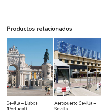
Productos relacionados
Añadir al carrito
Añadir al carrito
Sevilla – Lisboa
Aeropuerto Sevilla –
(Portugal)
Sevilla