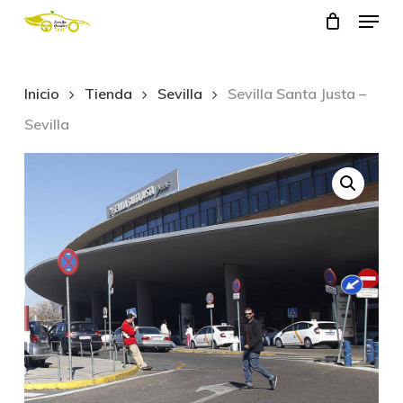
Menu
Skip
to
Close
main
Menu
Inicio
Tienda
Sevilla
Sevilla Santa Justa –
content
Sevilla