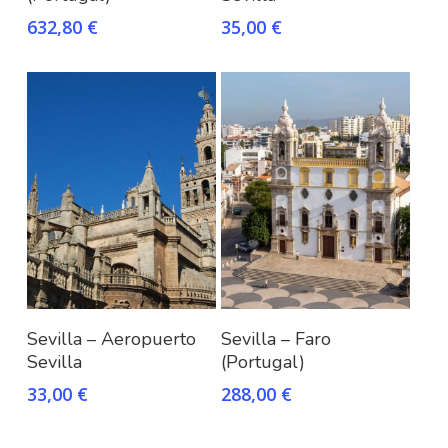
632,80
€
35,00
€
Añadir al carrito
Añadir al carrito
Sevilla – Aeropuerto
Sevilla – Faro
Sevilla
(Portugal)
33,00
€
288,00
€